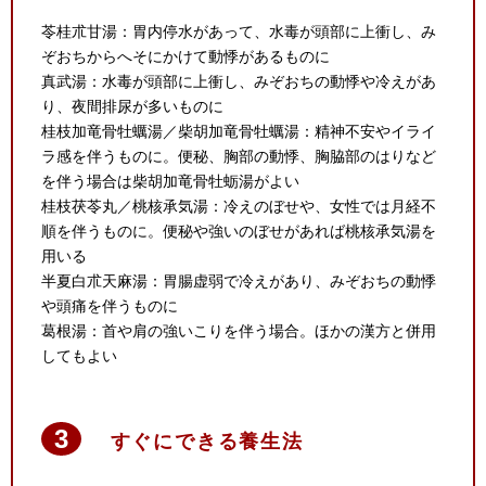
苓桂朮甘湯：胃内停水があって、水毒が頭部に上衝し、み
ぞおちからへそにかけて動悸があるものに
真武湯：水毒が頭部に上衝し、みぞおちの動悸や冷えがあ
り、夜間排尿が多いものに
桂枝加竜骨牡蠣湯／柴胡加竜骨牡蠣湯：精神不安やイライ
ラ感を伴うものに。便秘、胸部の動悸、胸脇部のはりなど
を伴う場合は柴胡加竜骨牡蛎湯がよい
桂枝茯苓丸／桃核承気湯：冷えのぼせや、女性では月経不
順を伴うものに。便秘や強いのぼせがあれば桃核承気湯を
用いる
半夏白朮天麻湯：胃腸虚弱で冷えがあり、みぞおちの動悸
や頭痛を伴うものに
葛根湯：首や肩の強いこりを伴う場合。ほかの漢方と併用
してもよい
すぐにできる養生法