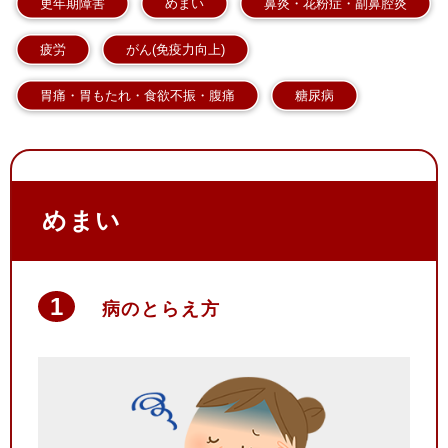
更年期障害
めまい
鼻炎・花粉症・副鼻腔炎
疲労
がん(免疫力向上)
胃痛・胃もたれ・食欲不振・腹痛
糖尿病
めまい
病のとらえ方