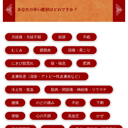
あなたの辛い症状はどれですか？
月経痛・月経不順
頻尿
不眠
むくみ
膀胱炎
頭痛・肩こり
にきび肌荒れ
咳・喘息
肥満
皮膚疾患（湿疹・アトピー性皮膚炎など）
冷え性・貧血
筋肉・関節痛・神経痛・リウマチ
腰痛
のどの痛み
不妊
下痢
便秘
心の不調
高血圧
かぜ