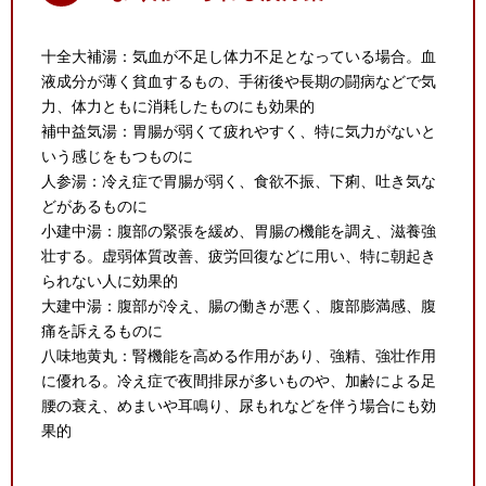
十全大補湯：気血が不足し体力不足となっている場合。血
液成分が薄く貧血するもの、手術後や長期の闘病などで気
力、体力ともに消耗したものにも効果的
補中益気湯：胃腸が弱くて疲れやすく、特に気力がないと
いう感じをもつものに
人参湯：冷え症で胃腸が弱く、食欲不振、下痢、吐き気な
どがあるものに
小建中湯：腹部の緊張を緩め、胃腸の機能を調え、滋養強
壮する。虚弱体質改善、疲労回復などに用い、特に朝起き
られない人に効果的
大建中湯：腹部が冷え、腸の働きが悪く、腹部膨満感、腹
痛を訴えるものに
八味地黄丸：腎機能を高める作用があり、強精、強壮作用
に優れる。冷え症で夜間排尿が多いものや、加齢による足
腰の衰え、めまいや耳鳴り、尿もれなどを伴う場合にも効
果的