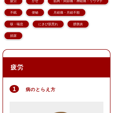
疲労
かぜ
筋肉・関節痛・神経痛・リウマチ
不眠
便秘
月経痛・月経不順
咳・喘息
にきび肌荒れ
膀胱炎
頻尿
疲労
病のとらえ方