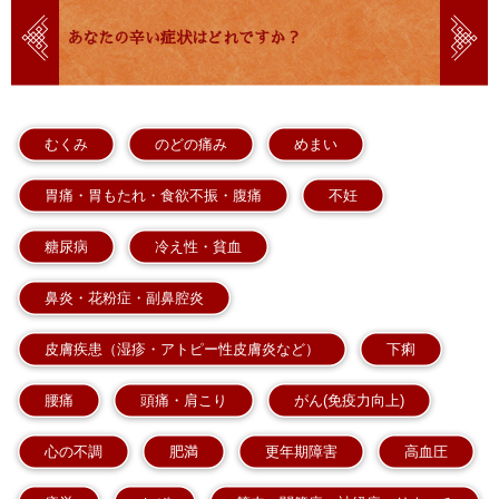
あなたの辛い症状はどれですか？
むくみ
のどの痛み
めまい
胃痛・胃もたれ・食欲不振・腹痛
不妊
糖尿病
冷え性・貧血
鼻炎・花粉症・副鼻腔炎
皮膚疾患（湿疹・アトピー性皮膚炎など）
下痢
腰痛
頭痛・肩こり
がん(免疫力向上)
心の不調
肥満
更年期障害
高血圧